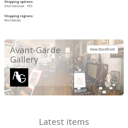
Shipping options:
International - YES
Shipping regions:
Worldwide
Avant-Garde
View Storefront
Gallery
Latest items