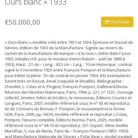
Ours blanc » 1933
€50.000,00
Purchase
« Ours blanc », modèle créé entre 1921 et 1924. Épreuve en biscuit de
Sèvres, édition de 1933 de la Manufacture. Signée au revers du
cachet de la manufacture dit marque « à la rose », lettre-date F pour
1933, initiales H.R. pour le mouleur (Henri Robert – actif de 1889 à
1933). Haut. : 21 cm – Long. : 43,5 cm – Larg. : 10 cm Historique : contrat
signé le 5 novembre 1923 entre François Pompon et la Manufacture
pour éditer la pièce ; fin du contrat en janvier 1934. 632 exemplaires
furent tirés en biscuit, émail craquelé et émaillés. Bibliographie :
Chevillot, L. Colas et A. Pingeot, François Pompon, Gallimard-Electa-
Réunion des Musées Nationaux, Paris, 1994, p. 221, n° 122C. Ouvrage
collectif, Années folles et Art déco, le renouveau, Éditions Courtes et
Longues, Paris, 2007, modèle référencé sous le n° 43 et reproduit p.
42-43. L’Univers du Bronze, F. Pompon, le mouvement et la forme,
UDB, Paris, 2005, pp. 58-59, modèle référencé et reproduit. L.Colas,
Pompon, l’œuvre complète, Éditions Norma, Paris, 2025, modèle
référencé sous le n° 94-10 et reproduit p. 331. Expert : Mme Amélie
Marcilhac, 5, rue de Nesle, Paris 6e – François Pompon (1855–1933)
and Manufacture Nationale de Sèvres « Polar Bear », model created