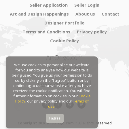
Seller Application
Seller Login
Art and Design Happenings
About us
Contact
Designer Portfolio
Terms and Conditions
Privacy policy
Cookie Policy
ArtOrigo.com
We use cookies to personalise our website
Shoot · Post · Sell
for you and to analyse how our website is
being used. You give us your permission to do
so, by clicking on the “I agree” button or by
Subscribe to our mailing list
continuing to use our website after you have
received the cookie notification. You will find
Follow us on social platforms:
further information on cookies in our
Cookie
Policy
, our privacy policy and our
Terms of
use
.
I agree
Copyright 2026 ArtOrigo.com ™
All Rights Reserved