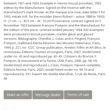
between 1921 and 1924. Example in Sèvres biscuit porcelain, 1933
edition by the Manufacture. Signed on the reverse with the
manufacture’s mark known as the marque à la rose, date-letter F for
1933, initials H.R. for the moulder (Henri Robert – active 1889 to 1933).
H.: 21 cm – L.: 43.5 cm – W.: 10 cm Provenance: contract signed on 5
November 1923 between François Pompon and the Manufacture for
the edition of the piece; contract ended January 1934. 632 examples
were produced in biscuit porcelain, crackle glaze and glazed
versions. Bibliography: Chevillot, L. Colas and A. Pingeot, François
Pompon, Gallimard-Electa-Réunion des Musées Nationaux, Paris,
1994, p. 221, no. 122C. Group publication, Années folles et Art déco, le
renouveau, Éditions Courtes et Longues, Paris, 2007, model listed
under no. 43 and reproduced pp. 42–43. L’Univers du Bronze, F.
Pompon, le mouvement et la forme, UDB, Paris, 2005, pp. 58–59,
model listed and reproduced. L.Colas, Pompon, l’œuvre complète,
Éditions Norma, Paris, 2025, model listed under no. 94-10 and
reproduced p. 331. Expert: Ms Amélie Marcilhac, 5 rue de Nesle, Paris
6e
Make an offer
Message dealer
Terms of sale