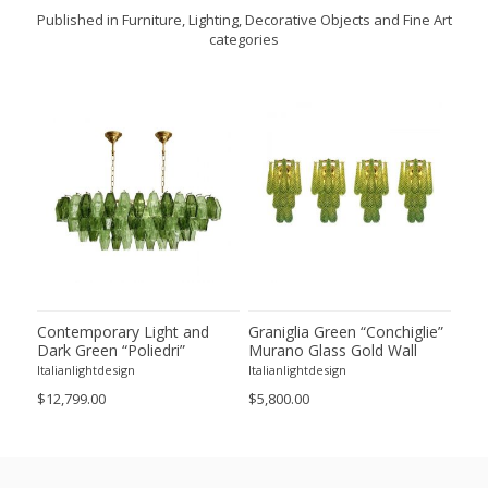
Published in Furniture, Lighting, Decorative Objects and Fine Art
categories
ie”
Contemporary Light and
Graniglia Green “Conchiglie”
Con
Dark Green “Poliedri”
Murano Glass Gold Wall
Gree
of 2
Murano Glass Chandelier by
Sconce by Simoeng Lot of 4
Mur
Italianlightdesign
Italianlightdesign
Itali
SimoEng
Set
$12,799.00
$5,800.00
$4,8